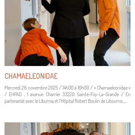
CHAMAELEONIDAE
Mercredi 26 novembre 2025 / 14h00 à 16h00 / « Chamaeleonidae »
/ EHPAD , 1 avenue Charrier 33220 Sainte-Foy-La-Grande / En
partenariat avec le Liburnia et l’Hôpital Robert Boulin de Libourne,…