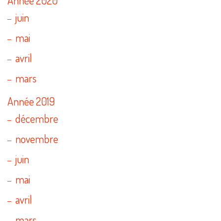
Année 2020
juin
mai
avril
mars
Année 2019
décembre
novembre
juin
mai
avril
mars