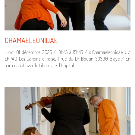
CHAMAELEONIDAE
Lundi 01 décembre 2025 / 13h45 à 15h45 / « Chamaeleonidae » /
EHPAD Les Jardins d’Iroise, 1 rue du Dr Boutin 33390 Blaye / En
partenariat avec le Liburnia et l’Hôpital…