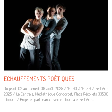
ECHAUFFEMENTS POÉTIQUES
Du jeudi 07 au samedi 09 août 2025 / 10h00 à 10h30 / Fest’Arts
2025 / La Centrale, Médiathèque Condorcet, Place Récollets 33500
Libourne/ Projet en partenariat avec le Liburnia et Fest’Arts…