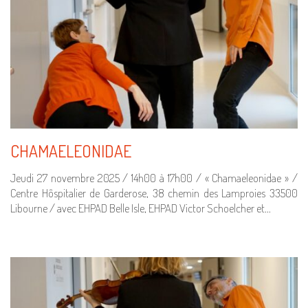
CHAMAELEONIDAE
Jeudi 27 novembre 2025 / 14h00 à 17h00 / « Chamaeleonidae » /
Centre Hôspitalier de Garderose, 38 chemin des Lamproies 33500
Libourne / avec EHPAD Belle Isle, EHPAD Victor Schoelcher et…