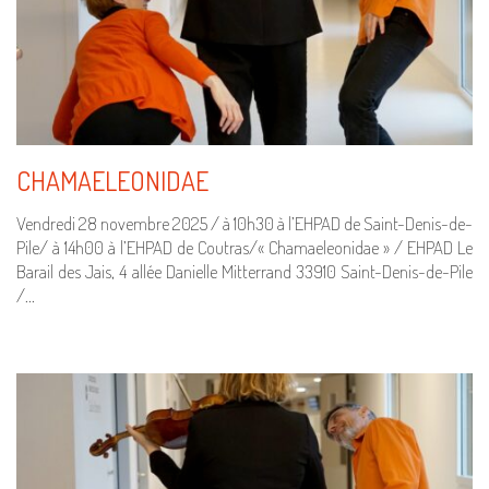
CHAMAELEONIDAE
Vendredi 28 novembre 2025 / à 10h30 à l’EHPAD de Saint-Denis-de-
Pile/ à 14h00 à l’EHPAD de Coutras/« Chamaeleonidae » / EHPAD Le
Barail des Jais, 4 allée Danielle Mitterrand 33910 Saint-Denis-de-Pile
/…