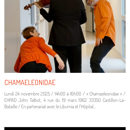
CHAMAELEONIDAE
Lundi 24 novembre 2025 / 14h00 à 16h00 / « Chamaeleonidae » /
EHPAD John Talbot, 4 rue du 19 mars 1962 33350 Castillon-La-
Bataille / En partenariat avec le Liburnia et l’Hôpital…