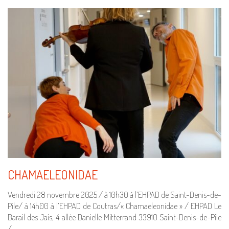
CHAMAELEONIDAE
Vendredi 28 novembre 2025 / à 10h30 à l’EHPAD de Saint-Denis-de-
Pile/ à 14h00 à l’EHPAD de Coutras/« Chamaeleonidae » / EHPAD Le
Barail des Jais, 4 allée Danielle Mitterrand 33910 Saint-Denis-de-Pile
/…