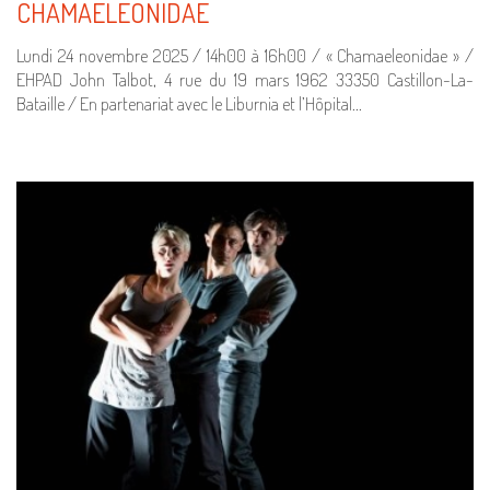
CHAMAELEONIDAE
Lundi 24 novembre 2025 / 14h00 à 16h00 / « Chamaeleonidae » /
EHPAD John Talbot, 4 rue du 19 mars 1962 33350 Castillon-La-
Bataille / En partenariat avec le Liburnia et l’Hôpital…