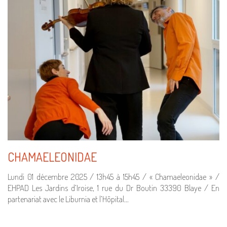
CHAMAELEONIDAE
Lundi 01 décembre 2025 / 13h45 à 15h45 / « Chamaeleonidae » /
EHPAD Les Jardins d’Iroise, 1 rue du Dr Boutin 33390 Blaye / En
partenariat avec le Liburnia et l’Hôpital…