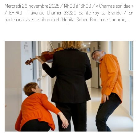
Mercredi 26 novembre 2025 / 14h00 à 16h00 / « Chamaeleonidae »
/ EHPAD , 1 avenue Charrier 33220 Sainte-Foy-La-Grande / En
partenariat avec le Liburnia et l’Hôpital Robert Boulin de Libourne,…