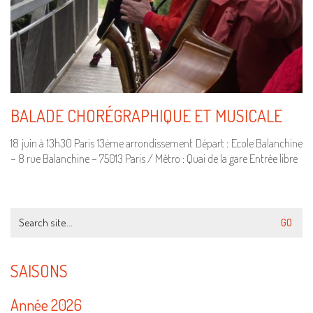
BALADE CHORÉGRAPHIQUE ET MUSICALE
18 juin à 13h30 Paris 13ème arrondissement Départ : Ecole Balanchine
– 8 rue Balanchine – 75013 Paris / Métro : Quai de la gare Entrée libre
Search
for:
SAISONS
Année 2026