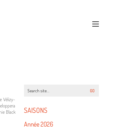
Search
for:
e Vélizy-
eloppera
SAISONS
nie Black
Année 2026