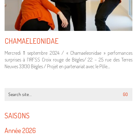
CHAMAELEONIDAE
Mercredi 11 septembre 2024 / « Chamaeleonidae » perfomances
surprises à l’IRFSS Croix rouge de Bègles/ 22 – 25 rue des Terres
Neuves 33130 Bègles / Projet en partenariat avec le Pôle…
Search
for:
SAISONS
Année 2026