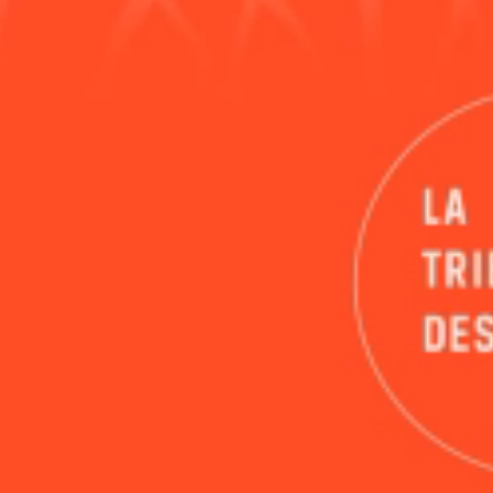
Search
Me
for: