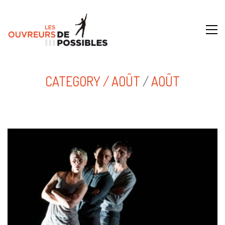
CATEGORY /
AOÛT
/
AOÛT