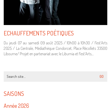
ECHAUFFEMENTS POÉTIQUES
Du jeudi 07 au samedi 09 août 2025 / 10h00 à 10h30 / Fest’Arts
2025 / La Centrale, Médiathèque Condorcet, Place Récollets 33500
Libourne/ Projet en partenariat avec le Liburnia et Fest’Arts…
Search
for:
SAISONS
Année 2026