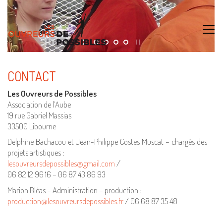
CONTACT
Les Ouvreurs de Possibles
Association de l’Aube
19 rue Gabriel Massias
33500 Libourne
Delphine Bachacou et Jean-Philippe Costes Muscat – chargés des
projets artistiques :
lesouvreursdepossibles@gmail.com
/
06 82 12 96 16 – 06 87 43 86 93
Marion Bléas – Administration – production :
production@lesouvreursdepossibles.fr
/ 06 68 87 35 48