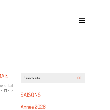
MAIS
Search
for:
e se tait
e Pile /
SAISONS
Année 2026