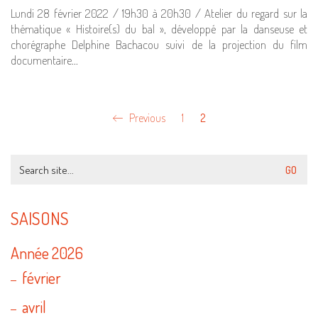
Lundi 28 février 2022 / 19h30 à 20h30 / Atelier du regard sur la
thématique « Histoire(s) du bal », développé par la danseuse et
chorégraphe Delphine Bachacou suivi de la projection du film
documentaire…
Previous
1
2
Search
for:
SAISONS
Année 2026
février
avril