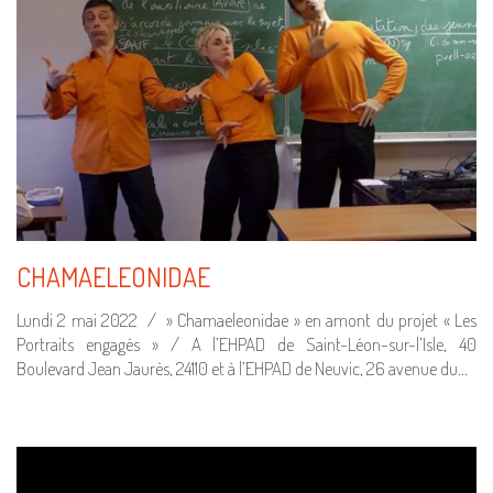
CHAMAELEONIDAE
Lundi 2 mai 2022 / » Chamaeleonidae » en amont du projet « Les
Portraits engagés » / A l’EHPAD de Saint-Léon-sur-l’Isle, 40
Boulevard Jean Jaurès, 24110 et à l’EHPAD de Neuvic, 26 avenue du…