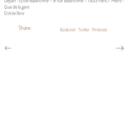
Départ : Ecole Balanchine – 8 rue Balanchine – 75013 Paris / Métro :
Quai de la gare
Entrée libre
Share:
Facebook
Twitter
Pinterest