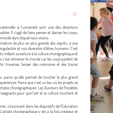
maternelle à l’université sont une des directions
bles. Il s’agit de faire penser et danser les corps,
e monde dans lequel nous vivons.
rmeture de plus en plus grande des esprits, à une
ingularités et nos diversités d’êtres humains. C’est
ets mêlant ouverture à la culture chorégraphique et
s c’est entrevoir le monde car les corps parlent de
tir, traverser, laisser des mémoires et des traces
us, parce qu’elle permet de toucher le plus grand
périences. Parce que c’est un lieu où les projets se
rtistes chorégraphiques. Les Ouvreurs de Possibles
nseignants pour que l’art et la culture touchent et
es, s’inscrivant dans les dispositifs de l’Education
’artiste chorégraphique y est à la fois créateur et