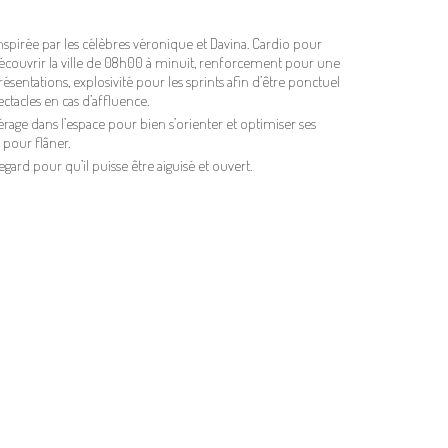
nspirée par les célèbres véronique et Davina. Cardio pour
 découvrir la ville de 08h00 à minuit, renforcement pour une
sentations, explosivité pour les sprints afin d’être ponctuel
ectacles en cas d’affluence.
érage dans l’espace pour bien s’orienter et optimiser ses
 pour flâner.
regard pour qu’il puisse être aiguisé et ouvert.