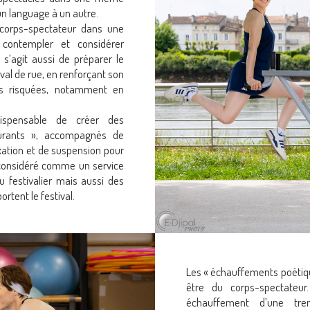
un language à un autre.
 corps-spectateur dans une
, contempler et considérer
s’agit aussi de préparer le
al de rue, en renforçant son
us risquées, notamment en
dispensable de créer des
urants », accompagnés de
ation et de suspension pour
e considéré comme un service
u festivalier mais aussi des
rtent le festival.
Les « échauffements poétiqu
être du corps-spectateur
échauffement d’une tre