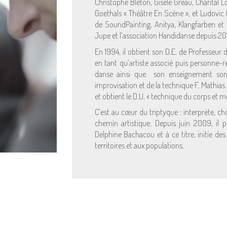
Christophe Bleton, Gisèle Greau, Chantal Lo
Goethals « Théâtre En Scène », et Ludovic
de SoundPainting, Anitya, Klangfarben et 
Jupe et l’association Handidanse depuis 20
En 1994, il obtient son D.E. de Professeur 
en tant qu’artiste associé puis personne-r
danse ainsi que son enseignement sont
improvisation et de la technique F. Mathias
et obtient le D.U. « technique du corps et m
C’est au cœur du triptyque : interprète, c
chemin artistique. Depuis juin 2009, il 
Delphine Bachacou et à ce titre, initie de
territoires et aux populations.