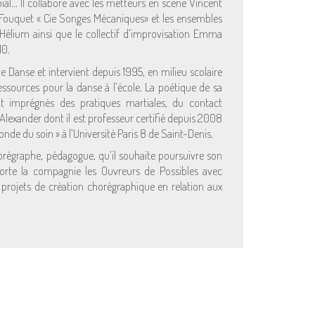
ïal… Il collabore avec les metteurs en scène Vincent
 Fouquet « Cie Songes Mécaniques» et les ensembles
Hélium ainsi que le collectif d’improvisation Emma
10.
de Danse et intervient depuis 1995, en milieu scolaire
essources pour la danse à l’école. La poétique de sa
 imprégnés des pratiques martiales, du contact
 Alexander dont il est professeur certifié depuis 2008
onde du soin » à l’Université Paris 8 de Saint-Denis.
horégraphe, pédagogue, qu’il souhaite poursuivre son
porte la compagnie les Ouvreurs de Possibles avec
s projets de création chorégraphique en relation aux