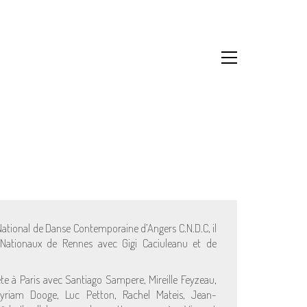
National de Danse Contemporaine d’Angers C.N.D.C, il
Nationaux de Rennes avec Gigi Caciuleanu et de
ète à Paris avec Santiago Sampere, Mireille Feyzeau,
riam Dooge, Luc Petton, Rachel Mateis, Jean-