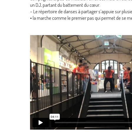
un DJ, partant du battement du cœur.
– Le répertoire de danses à partager s’appuie sur plusieu
• la marche comme le premier pas qui permet de se 
• les danses issues d’histoires de peuples oppri
africaines, danses liées à certaines communautés com
• Ces danses, collectives, à deux, ou seul, sont égale
notions « égalité, liberté, fraternité ».
– Ce « Bal des Possibles » est aussi le lieu d’exposition