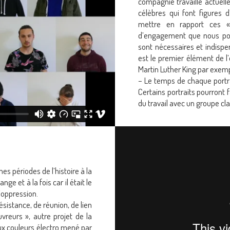
compagnie travaille actuel
célèbres qui font figures 
mettre en rapport ces «
d’engagement que nous pou
sont nécessaires et indisp
est le premier élément de 
Martin Luther King par exemp
– Le temps de chaque portra
Certains portraits pourront 
du travail avec un groupe cl
es périodes de l’histoire à la
nge et à la fois car il était le
d’oppression.
ésistance, de réunion, de lien
vreurs », autre projet de la
ux couleurs électro mené par