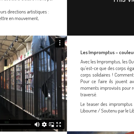
rs directions artistiques :
mettre en mouvement,
més (danses aux influences
me le Voguing…).
ment construites à partir des
Les Impromptus – couleu
 des « Portraits engagés ».
Avec les Impromptus, les Ou
qu’est-ce que des corps éga
corps solidaires ! Comment
Pour ce faire ils jouent 
moments improvisés pour res
traversé.
Le teaser des impromptus a
Libourne / Soutenu par le Li
Chorégraphie
Delphine Bachacou
Jean-Philippe Costes Musc