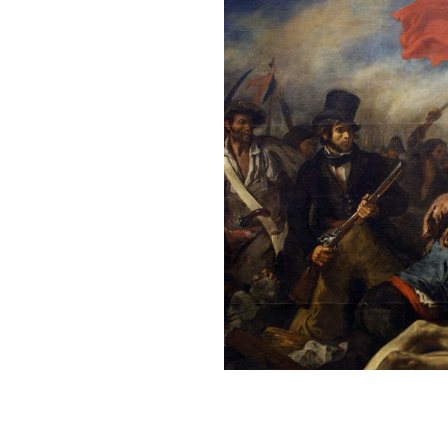
Danse
Aurore Godfroy
Camille Guillaume
Fabien Faucil
Marina Chojnowska
Pieradolfo Ciulli
Régis Tsoumbou Bakana
Captation
Louna Costes
Théo Errichiello