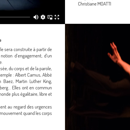
Christiane MOATTI
e
e sera construite à partir de
a notion d’engagement, d’un
e.
e, du corps et de la parole,
 exemple : Albert Camus, Abbé
n Baez, Martin Luther King,
nberg… Elles ont en commun
nde plus égalitaire, libre et
ement au regard des urgences
 de mouvement quand les corps