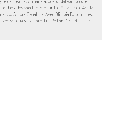
agnie de théâtre Animanera. Co-fondateur du collectif
rète dans des spectacles pour Cie Matanicola, Ariella
inetico, Ambra Senatore. Avec Olimpia Fortuni, il est
 avec Fattoria Vittadini et Luc Petton Cie le Guetteur.