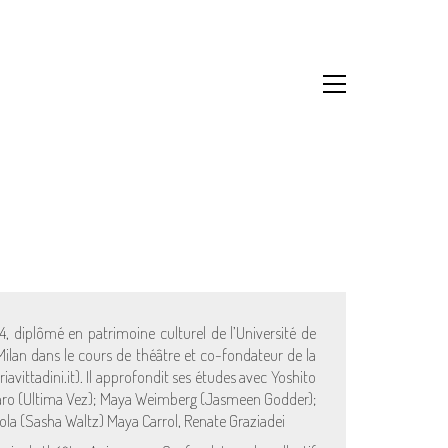
4, diplômé en patrimoine culturel de l’Université de
ilan dans le cours de théâtre et co-fondateur de la
vittadini.it). Il approfondit ses études avec Yoshito
caro (Ultima Vez); Maya Weimberg (Jasmeen Godder);
ola (Sasha Waltz) Maya Carrol, Renate Graziadei