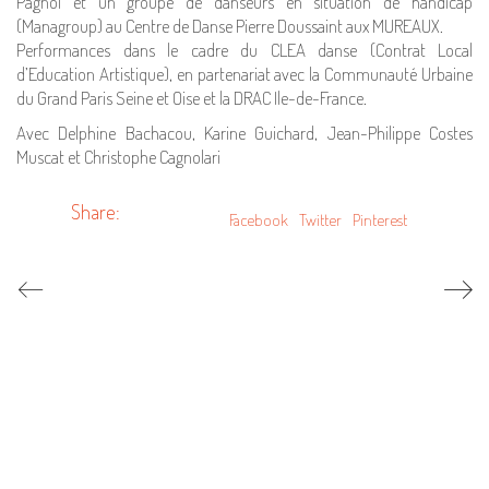
Pagnol et un groupe de danseurs en situation de handicap
(Managroup) au Centre de Danse Pierre Doussaint aux MUREAUX.
Performances dans le cadre du CLEA danse (Contrat Local
d’Education Artistique), en partenariat avec la Communauté Urbaine
du Grand Paris Seine et Oise et la DRAC Ile-de-France.
Avec Delphine Bachacou, Karine Guichard, Jean-Philippe Costes
Muscat et Christophe Cagnolari
Share:
Facebook
Twitter
Pinterest