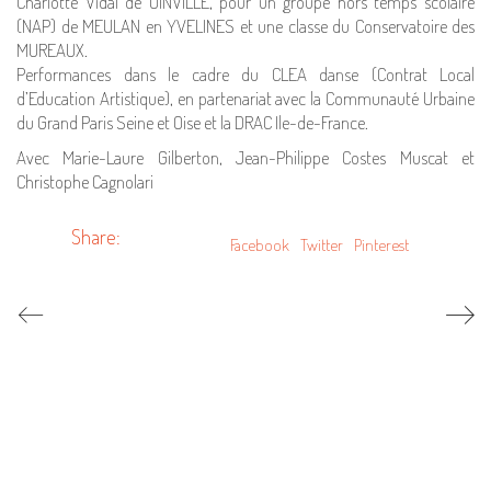
Charlotte Vidal de OINVILLE, pour un groupe hors temps scolaire
(NAP) de MEULAN en YVELINES et une classe du Conservatoire des
MUREAUX.
Performances dans le cadre du CLEA danse (Contrat Local
d’Education Artistique), en partenariat avec la Communauté Urbaine
du Grand Paris Seine et Oise et la DRAC Ile-de-France.
Avec Marie-Laure Gilberton, Jean-Philippe Costes Muscat et
Christophe Cagnolari
Share:
Facebook
Twitter
Pinterest