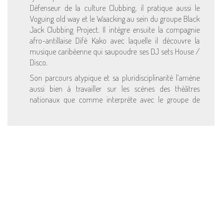
Défenseur de la culture Clubbing, il pratique aussi le
Voguing old way et le Waacking au sein du groupe Black
Jack Clubbing Project. Il intègre ensuite la compagnie
afro-antillaise Difé Kako avec laquelle il découvre la
musique caribéenne qui saupoudre ses DJ sets House /
Disco.
Son parcours atypique et sa pluridisciplinarité l’amène
aussi bien à travailler sur les scènes des théâtres
nationaux que comme interprète avec le groupe de
musique Caravan Palace. Transmetteur de connaissances
et de techniques, il est également professeur de «
Charleston Evolution » (fusion personnelle entre les
danses swing et les danses urbaines) chez Swing Delight
ainsi qu’animateur de conférence dansée.
Aimant le partage et les compétitions, il s’est distingué
dans de nombreux évènements que ce soit dans le
milieu Hip Hop ou dans le Swing. Il a remporté
notamment la finale House du Juste Debout Nordic avec
Raza, le Showcase Contest Paris Jazz Roots, le Deep
House Mission et s’est qualifié pour les finales du