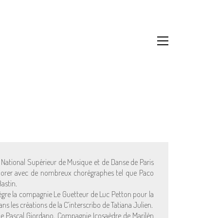
e National Supérieur de Musique et de Danse de Paris
aborer avec de nombreux chorégraphes tel que Paco
astin.
tègre la compagnie Le Guetteur de Luc Petton pour la
s les créations de la C’interscribo de Tatiana Julien.
 de Pascal Giordano, Compagnie Icosaèdre de Marilèn