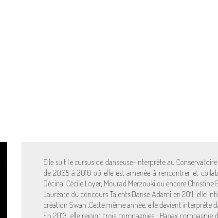
Elle suit le cursus de danseuse-interprète au Conservatoir
de 2005 à 2010 où elle est amenée à rencontrer et coll
Décina, Cécile Loyer, Mourad Merzouki ou encore Christine B
Lauréate du concours Talents Danse Adami en 2011, elle in
création Swan .Cette même année, elle devient interprète dan
En 2013, elle rejoint trois compagnies : Hapax compagnie