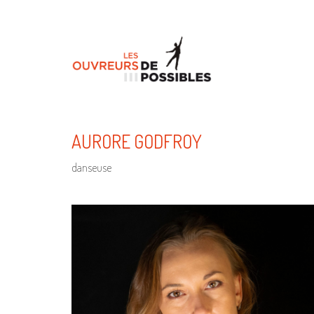
AURORE GODFROY
danseuse