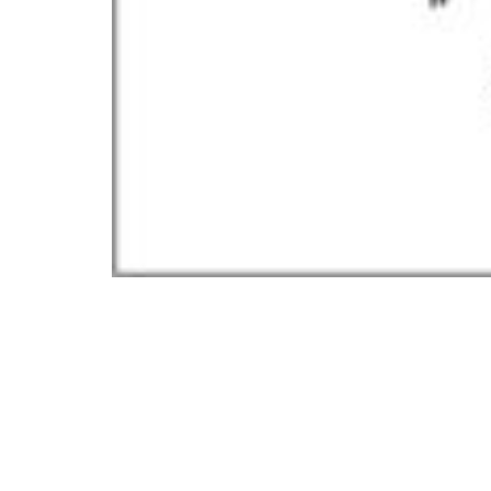
PROCHAINES DATES
Les HaÏkus chorégraphiques
Le Bal de Possibles