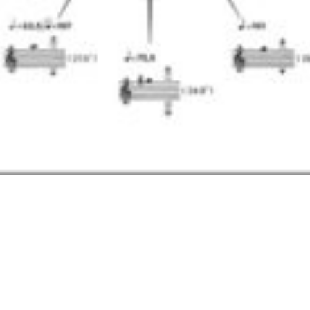
Search
Me
for: