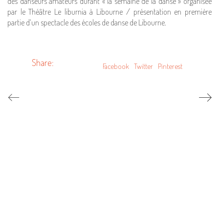
des danseurs amateurs durant « la semaine de la danse » organisée
par le Théâtre Le liburnia à Libourne / présentation en première
partie d’un spectacle des écoles de danse de Libourne.
Share:
Facebook
Twitter
Pinterest