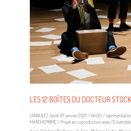
LES 12 BOÎTES DU DOCTEUR STOC
(ANNULE) Jeudi 07 janvier 2021 / 14h00 / représentation
MARCHEPRIME / Projet en coproduction avec l’Ensemble i
Avec: Delphine Bachacou et Jean-Philippe Costes-Musca