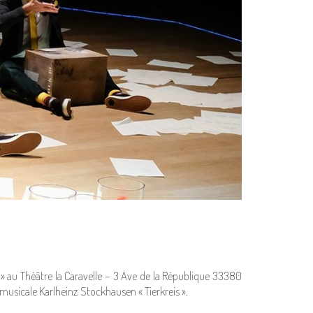
» au Théâtre la Caravelle – 3 Ave de la République 33380
sicale Karlheinz Stockhausen « Tierkreis ».