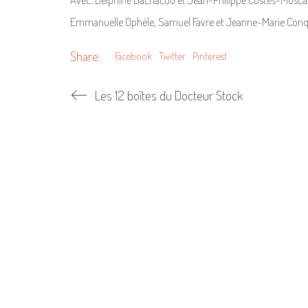
Emmanuelle Ophèle, Samuel Favre et Jeanne-Marie Con
Share:
Facebook
Twitter
Pinterest
Les 12 boîtes du Docteur Stock
PROCHAINES DATES
Les HaÏkus chorégraphiques
Le Bal de Possibles
Les Soli – Vice versa chorégraphique
OSC#1 – Le corps dansant ne se tait jamais
CHAMAELEONIDAE