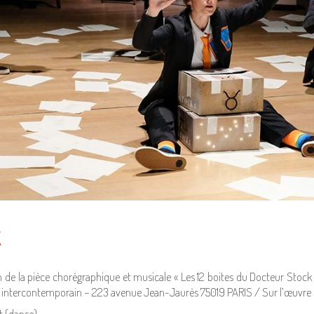
K
 de la pièce chorégraphique et musicale « Les 12 boites du Docteur Stock 
ntercontemporain – 223 avenue Jean-Jaurès 75019 PARIS / Sur l’œuvre mu
t (danse)