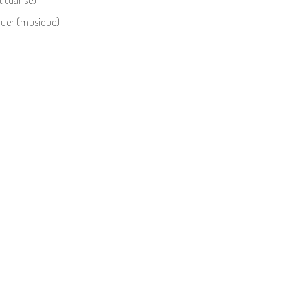
quer (musique)
Search
Me
for: