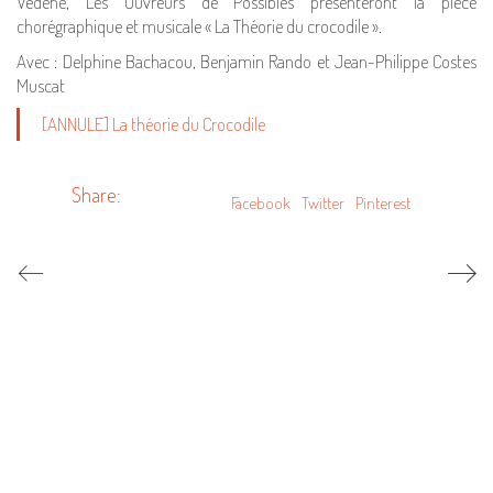
Vedène, Les Ouvreurs de Possibles présenteront la pièce
chorégraphique et musicale « La Théorie du crocodile ».
Avec : Delphine Bachacou, Benjamin Rando et Jean-Philippe Costes
Muscat
[ANNULE] La théorie du Crocodile
Share:
Facebook
Twitter
Pinterest