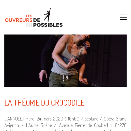
LA THÉORIE DU CROCODILE
( ANNULE) Mardi 24 mars 2020 à 10h00 / scolaire / Opéra Grand
Avignon – L’Autre Scène / Avenue Pierre de Coubertin, 84270