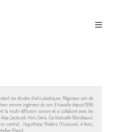
dant ses études d’arts plastiques. Régisseur son de
eur sonore, ingénieur du son. Il travaille depuis 1995
t la multi-diffusion sonore et a collaboré avec les
Alea Jacta est, Hors Série, Cie Gestuelle (Bordeaux),
on centre) , Hypothèse Théâtre (Toulouse), 4 Nuts,
tellier (Paris)…