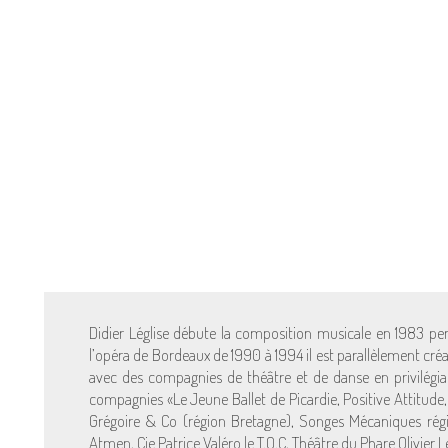
Didier Léglise débute la composition musicale en 1983 pen
l’opéra de Bordeaux de 1990 à 1994 il est parallèlement créat
avec des compagnies de théâtre et de danse en privilégian
compagnies «Le Jeune Ballet de Picardie, Positive Attitude, 
Grégoire & Co (région Bretagne), Songes Mécaniques régi
Atmen, Cie Patrice Valéro le T.O.C, Théâtre du Phare Olivier Le