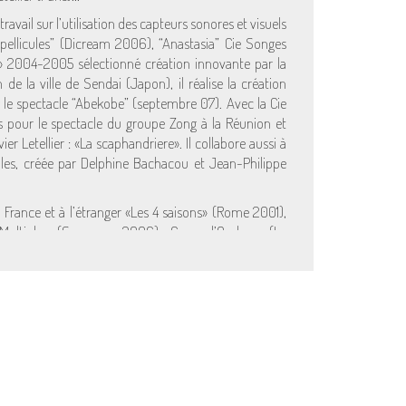
travail sur l’utilisation des capteurs sonores et visuels
 pellicules” (Dicream 2006), “Anastasia” Cie Songes
 2004-2005 sélectionné création innovante par la
de la ville de Sendai (Japon), il réalise la création
 le spectacle “Abekobe” (septembre 07). Avec la Cie
 pour le spectacle du groupe Zong à la Réunion et
r Letellier : «La scaphandriere». Il collabore aussi à
bles, créée par Delphine Bachacou et Jean-Philippe
n France et à l’étranger «Les 4 saisons» (Rome 2001),
 Multiples» (Saragosse 2006), «Corps d’Ombres» (Le
s enregistrées et recomposées en sonorités musicales.
r en matières oniriques.