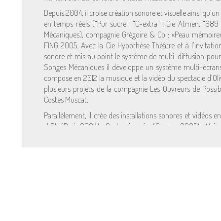
Depuis 2004, il croise création sonore et visuelle ainsi qu’un 
en temps réels (“Pur sucre”, “C-extra” : Cie Atmen, “689
Mécaniques), compagnie Grégoire & Co : «Peau mémoire»
FING 2005. Avec la Cie Hypothèse Théâtre et à l’invitation 
sonore et mis au point le système de multi-diffusion pour
Songes Mécaniques il développe un système multi-écrans
compose en 2012 la musique et la vidéo du spectacle d’Olivie
plusieurs projets de la compagnie Les Ouvreurs de Possi
Costes Muscat.
Parallèlement, il crée des installations sonores et vidéos e
«LDI» (Paris 2004), «Ombre jamais» (Quebec 2005), «Voix
Louvre – Paris 2007),»Palimpsia» (Québec 2013).
Ses créations sonores font appels à l’utilisation de matière
Ces transformations s’approprient le réel pour le transcende