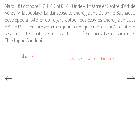
Mardi 09 octobre 2018 / 19h00 / L’Onde – Théâtre et Centre d’Art de
Vélizy-Villacoublay/ La danseuse et chorégraphe Delphine Bachacou
développera l’Atelier du regard autour des œuvres chorégraphiques
d’Alain Platel qui présentera ce jour là « Requiem pour L » / Cet atelier
sera en partenariat avec deux autres conférenciers, Cécile Camart et
Christophe Candoni.
Share:
Facebook
Twitter
Pinterest